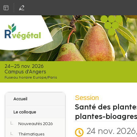
24–25 nov. 2026
Campus d'Angers
Fuseau horaire Europe/Paris
Menu
Session
Accueil
de
Santé des plantes
l'événement
Le colloque
plantes-bioagre
Nouveautés 2026
24 nov. 2026,
Thématiques