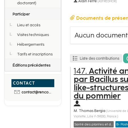
Alain Ferre
(
ASTREDHOR
)
doctorant)
Participer
Documents de présen
Lieu et accès
Aucun document
Visites techniques
Hébergements
Tarifs et inscriptions
Liste des contributions
Éditions précédentes
147.
Activité a
par Bacillus su
CONTACT
like-structure
contact@rencontres-du-vegetal.fr
du pommier
M.
Thomas Bergia
(
Université de 
Viollette, Lille F-59000, France.
)
Santé des plantes et de l’environnement, interactions plantes-bioagresseurs