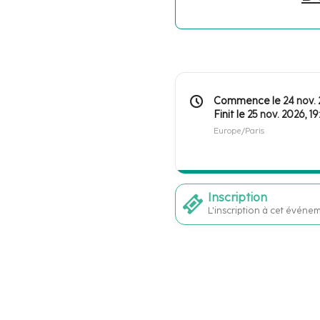
Information
de
Date/Heure
Commence le
24 nov.
Finit le
25 nov. 2026, 1
la
Toutes
Europe/Paris
conférence
les
horaires
sont
en
Inscription
Europe/Paris
L'inscription à cet événe