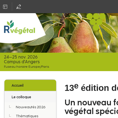
24–25 nov. 2026
Campus d'Angers
Fuseau horaire Europe/Paris
Menu
e
13
édition d
Accueil
de
l'événement
Le colloque
Un nouveau fo
Nouveautés 2026
végétal spéci
Thématiques