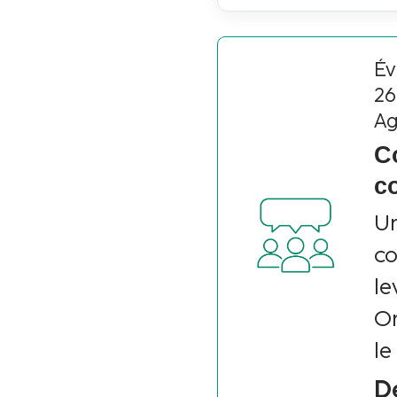
Év
26
Ag
C
c
Un
co
le
Or
le
D