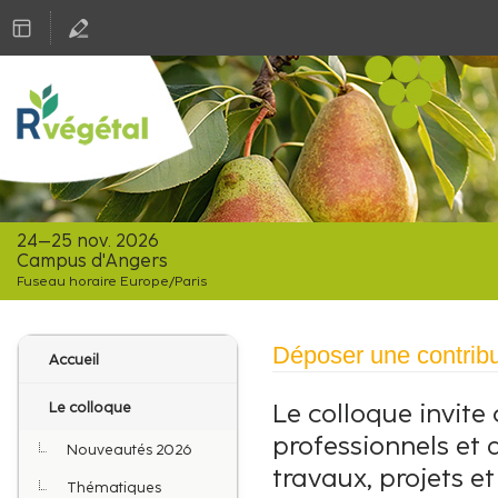
24–25 nov. 2026
Campus d'Angers
Fuseau horaire Europe/Paris
Menu
Déposer une contribu
Accueil
de
l'événement
Le colloque invite
Le colloque
professionnels et
Nouveautés 2026
travaux, projets e
Thématiques