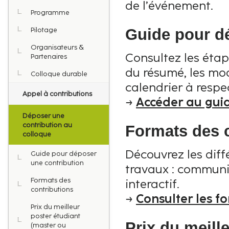
de l’événement.
Programme
Pilotage
Guide pour d
Organisateurs &
Consultez les étap
Partenaires
du résumé, les mod
Colloque durable
calendrier à respe
Appel à contributions
→
Accéder au gui
Déposer une
contribution au
Formats des 
colloque
Découvrez les dif
Guide pour déposer
une contribution
travaux : communic
Formats des
interactif.
contributions
→
Consulter les f
Prix du meilleur
poster étudiant
Prix du meill
(master ou