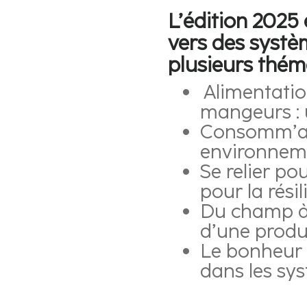
L’édition 2025 
vers des systè
plusieurs thém
Alimentatio
mangeurs : u
Consomm’act
environneme
Se relier po
pour la rési
Du champ à l
d’une produ
Le bonheur e
dans les sy