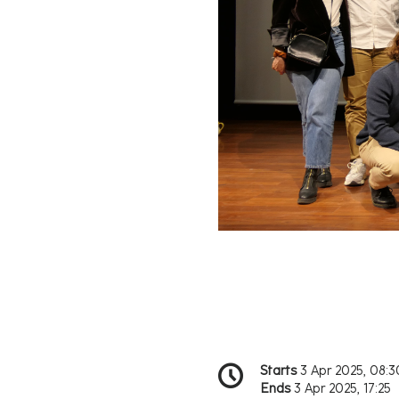
Conference
Date/Time
Starts
3 Apr 2025, 08:3
information
Ends
3 Apr 2025, 17:25