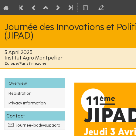
Journée des Innovations et Poli
(JIPAD)
3 April 2025
Institut Agro Montpellier
Europe/Paris timezone
Event
Overview
menu
Registration
Privacy Information
Contact
journee-ipad@supagro.fr