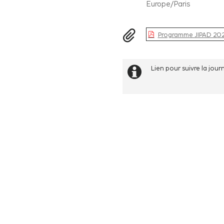
All
Europe/Paris
times
are
Materials
in
Programme JIPAD 202
Europe/Paris
Extra
Lien pour suivre la jo
information