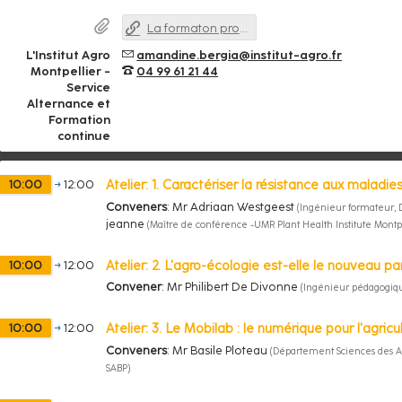
La formaton professionnelle continue à l'Institut Agro Montpellier
L'Institut Agro
amandine.bergia@institut-agro.fr
Montpellier -
04 99 61 21 44
Service
Alternance et
Formation
continue
Atelier: 1. Caractériser la résistance aux maladie
10:00
→
12:00
Conveners
:
Mr
Adriaan Westgeest
(
Ingénieur formateur, 
jeanne
(
Maître de conférence -UMR Plant Health Institute Montp
Atelier: 2. L'agro-écologie est-elle le nouveau 
10:00
→
12:00
Convener
:
Mr
Philibert De Divonne
(
Ingénieur pédagogiq
Atelier: 3. Le Mobilab : le numérique pour l'agr
10:00
→
12:00
Conveners
:
Mr
Basile Ploteau
(
Département Sciences des Ag
SABP
)