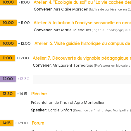
Atelier: 4. "Ecologie du sol" ou "La vie cachée des
10:00
→
11:00
Convener
:
Mrs
Claire Marsden
(
Maître de conférence en Ec
Atelier: 5. Initiation à l'analyse sensorielle en oen
10:00
→
11:00
Convener
:
Mrs
Marie Jalenques
(
Ingénieur pédagogique en
Atelier: 6. Visite guidée historique du campus de 
10:00
→
12:00
Atelier: 7. Découverte du vignoble pédagogique 
11:00
→
12:00
Convener
:
Mr
Laurent Torregrosa
(
Professeur en biologie d
12:00
→
13:30
Plénière
13:30
→
14:15
Présentation de l'Institut Agro Montpellier
Speaker
:
Carole Sinfort
(
Directrice de l'Institut Agro Montpellier
)
Forum
14:15
→
17:00