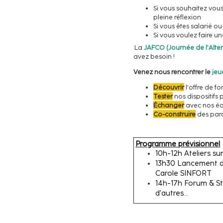
Si vous souhaitez vous 
pleine réflexion
Si vous êtes salarié 
Si vous voulez faire u
La
JAFCO (Journée de l’Alte
avez besoin !
Venez nous rencontrer le
jeu
Découvrir
l'offre de f
Tester
nos dispositifs
Échanger
avec nos é
Co-construire
des par
Programme prévisionnel
10h-12h Ateliers sur
13h30 Lancement du 
Carole SINFORT
14h-17h Forum & St
d’autres…