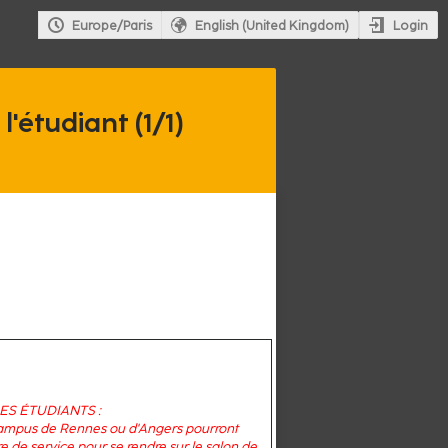
Login
Europe/Paris
English (United Kingdom)
'étudiant (1/1)
ES ÉTUDIANTS :
campus de Rennes ou d'Angers pourront
e de service pour se rendre sur le salon de