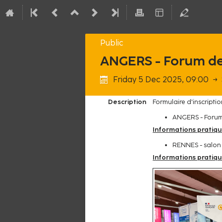
Public
ANGERS - Forum de l
Friday 5 Dec 2025, 09:00
→
Description
Formulaire d'inscripti
ANGERS - Forum 
Informations pratiq
RENNES - salon d
Informations pratiq