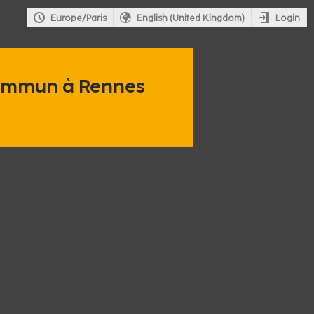
Login
Europe/Paris
English (United Kingdom)
 commun à Rennes